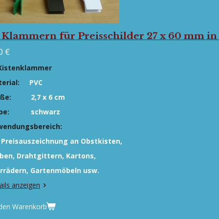
 Klammern für Preisschilder 27 x 60 mm in
0 €
Kistenklammer
erial:
PVC
öße:
2,7 x 6 cm
be:
schwarz
wendungsbereich:
 Preisauszeichnung an Obstkisten,
ben,
Drahtgittern, Kartons,
rrädern, Gartenmöbeln usw.
ails anzeigen
 den Warenkorb