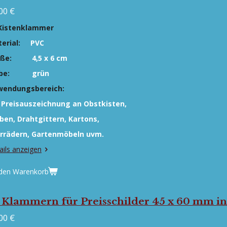
00 €
Kistenklammer
erial:
PVC
öße:
4,5 x 6 cm
be:
grün
wendungsbereich:
 Preisauszeichnung an Obstkisten,
ben,
Drahtgittern, Kartons,
rrädern, Gartenmöbeln uvm.
ails anzeigen
 den Warenkorb
 Klammern für Preisschilder 45 x 60 mm in
00 €