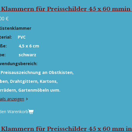
 Klammern für Preisschilder 45 x 60 mmin
00 €
Kistenklammer
erial:
PVC
öße:
4,5 x 6 cm
be:
schwarz
wendungsbereich:
 Preisauszeichnung an Obstkisten,
ben,
Drahtgittern, Kartons,
rrädern, Gartenmöbeln uvm.
ails anzeigen
 den Warenkorb
 Klammern für Preisschilder 45 x 60 mm in