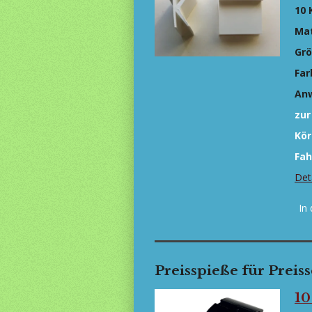
10 
Mat
Grö
Far
An
zur
Kör
Fah
Det
In
Preisspieße für Preiss
10