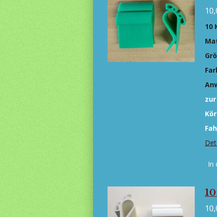
10,
10 
Mat
Gr
Far
An
zur
Kör
Fah
Det
In
10
10,