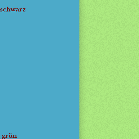
 schwarz
 grün