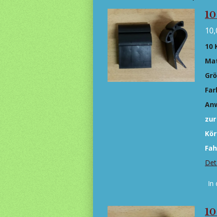
10
10,
10 
Mat
Gr
Far
An
zur
Kör
Fah
Det
In
10