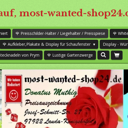
uf, most-wanted-shop24.
niert
🌹 Preisschilder-Halter / Liegehalter / Preisspiese
🌹 Whi
🌹 Aufkleber,Plakate & Display für Schaufenster
Display - Wür
Stecknadeln von Prym
🌹 Lustige Gartenzwerge