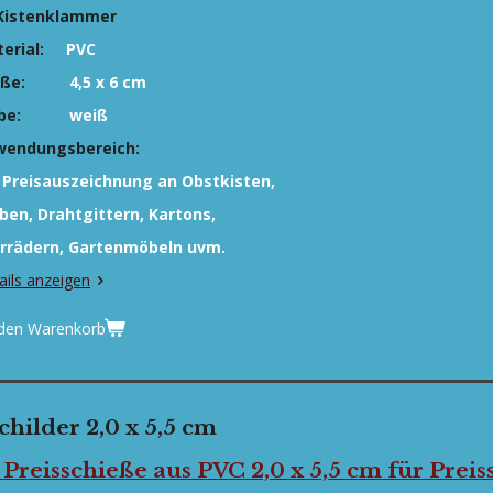
Kistenklammer
erial:
PVC
ße:
4,5 x 6 cm
be:
weiß
wendungsbereich:
 Preisauszeichnung an Obstkisten,
ben,
Drahtgittern, Kartons,
rrädern, Gartenmöbeln uvm.
ails anzeigen
 den Warenkorb
childer 2,0 x 5,5 cm
 Preisschieße aus PVC 2,0 x 5,5 cm für Prei