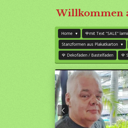
Zum
Willkommen a
Hauptinhalt
springen
Home
🌹mit Text "SALE" lami
Stanzformen aus Plakatkarton
🌹 Dekofäden / Bastelfaden
🌹 