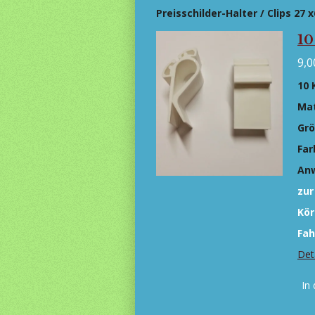
Preisschilder-Halter / Clips 27
10
9,0
10 
Mat
Grö
Far
An
zur
Kör
Fah
Det
In