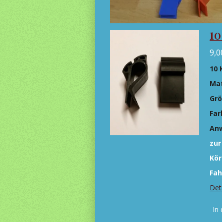
10
9,0
10 
Mat
Gr
Far
An
zur
Kör
Fah
Det
In