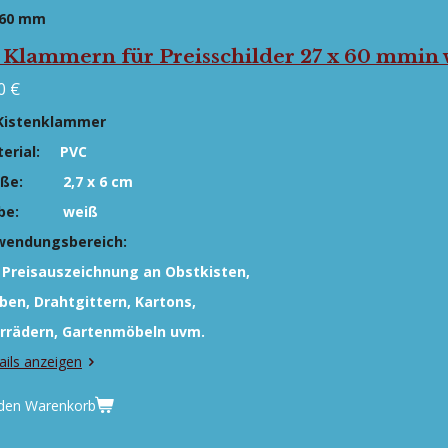
 x60 mm
 Klammern für Preisschilder 27 x 60 mmin 
0 €
Kistenklammer
erial:
PVC
ße:
2,7 x 6 cm
be:
weiß
wendungsbereich:
 Preisauszeichnung an Obstkisten,
ben,
Drahtgittern, Kartons,
rrädern, Gartenmöbeln uvm.
ails anzeigen
 den Warenkorb