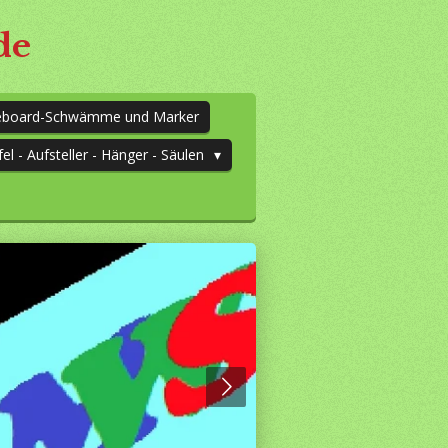
de
teboard-Schwämme und Marker
fel - Aufsteller - Hänger - Säulen