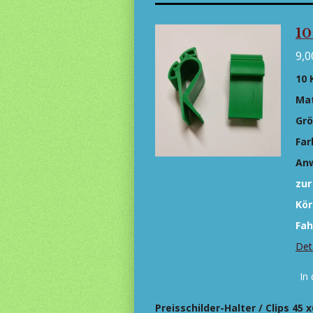
10
9,0
10 
Mat
Grö
Far
An
zur
Kör
Fah
Det
In
Preisschilder-Halter / Clips 45