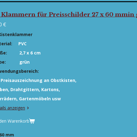
 Klammern für Preisschilder 27 x 60 mmin
0 €
Kistenklammer
erial:
PVC
ße:
2,7 x 6 cm
be:
grün
wendungsbereich:
 Preisauszeichnung an Obstkisten,
ben,
Drahtgittern, Kartons,
rrädern, Gartenmöbeln usw
ails anzeigen
 den Warenkorb
 x60 mm