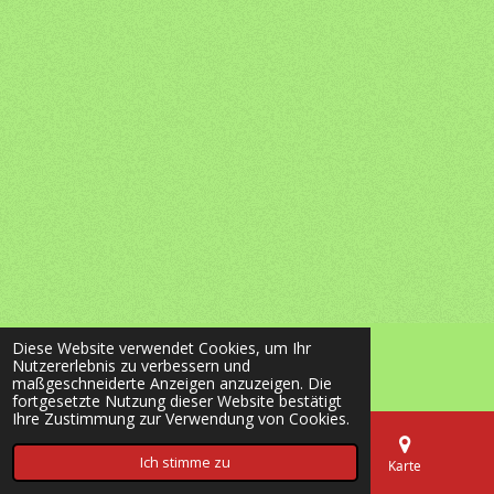
Diese Website verwendet Cookies, um Ihr
© 2020 - 2026 most-wanted-shop24.de
Nutzererlebnis zu verbessern und
Mit Unterstützung von
Webador
maßgeschneiderte Anzeigen anzuzeigen. Die
fortgesetzte Nutzung dieser Website bestätigt
Ihre Zustimmung zur Verwendung von Cookies.
Ich stimme zu
E-Mail
Telefon
Karte