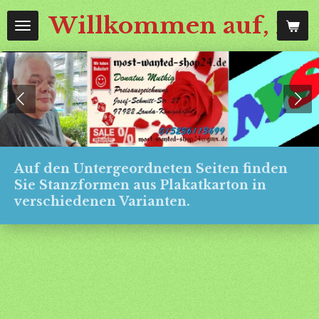
Zum
Willkommen auf, mos
Hauptinhalt
springen
Auf den Untergeordneten Seiten finden
Sie Stanzformen aus Plakatkarton in
verschiedenen Varianten.