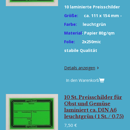
10 laminierte Preisschilder
Größe:
ca. 111 x 154 mm -
Farbe:
leuchtgrün
Material
:
Papier 80g/qm
Folie:
2x250mic
stabile Qualität
Details anzeigen
In den Warenkorb
10 St. Preisschilder für
Obst und Gemüse
laminiert ca. DIN A6
leuchtgrün ( 1 St. / 0,75)
7,50 €