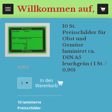
Zum
Willkommen auf, mos
Hauptinhalt
springen
10 St.
Preisschilder für
Obst und
Gemüse
laminiert ca.
DIN A5
leuchgrün ( 1 St. /
9,00 €
0,90)
In den
Warenkorb
10 laminierte
Preisschilder