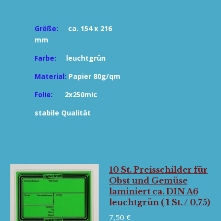
Größe:
ca. 154 x 216
mm
Farbe:
leuchtgrün
Material:
Papier 80g/qm
Folie:
2x250mic
stabile Qualität
10 St. Preisschilder für
Obst und Gemüse
laminiert ca. DIN A6
leuchtgrün ( 1 St. / 0,75)
7,50 €