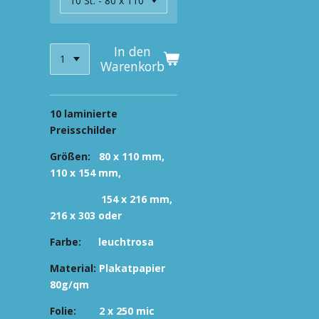
In den
Warenkorb
10 laminierte
Preisschilder
Größen:
80 x 110 mm,
110 x 154 mm,
154 x 216 mm,
216 x 303
oder
Farbe:
leuchtrosa
Material:
Plakatpapier
80g/qm
Folie:
2 x 250 mic