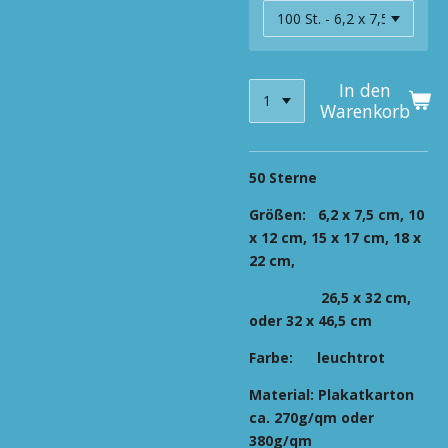
In den
Warenkorb
50 Sterne
Größen:
6,2 x 7,5 cm, 10
x 12 cm, 15 x 17 cm, 18 x
22 cm,
26,5 x 32 cm,
oder 32 x 46,5 cm
Farbe:
leuchtrot
Material:
Plakatkarton
ca. 270g/qm oder
380g/qm