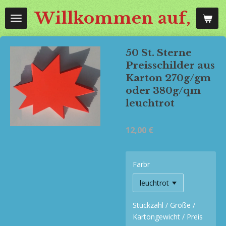
Zum
Willkommen auf, mos
Hauptinhalt
springen
50 St. Sterne
Preisschilder aus
Karton 270g/gm
oder 380g/qm
leuchtrot
12,00 €
Farbr
Stückzahl / Größe /
Kartongewicht / Preis