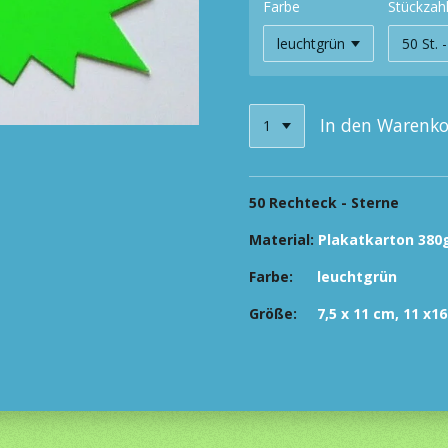
Farbe
Stückzahl
In den Warenk
50 Rechteck - Sterne
Material:
Plakatkarton 380
Farbe:
leuchtgrün
Größe:
7,5 x 11 cm, 11 x1