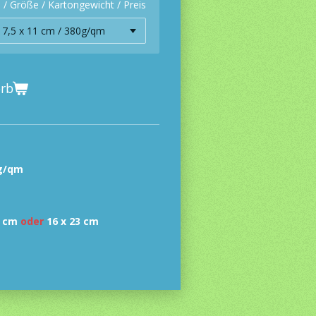
 / Größe / Kartongewicht / Preis
orb
g/qm
6 cm
oder
16 x 23 cm