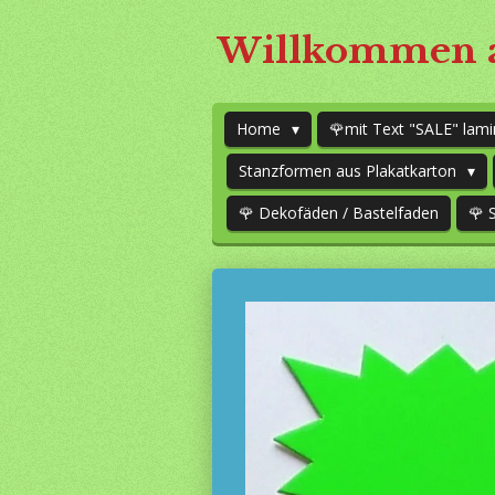
Zum
Willkommen a
Hauptinhalt
springen
Home
🌹mit Text "SALE" lami
Stanzformen aus Plakatkarton
🌹 Dekofäden / Bastelfaden
🌹 