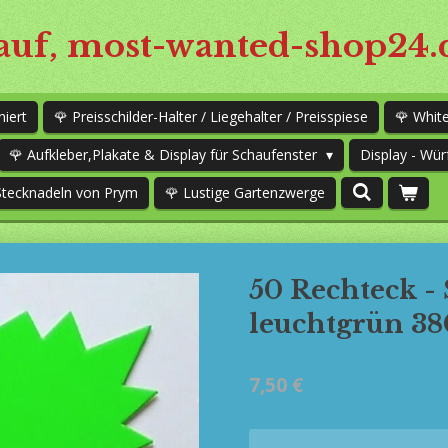
uf, most-wanted-shop24.
niert
🌹 Preisschilder-Halter / Liegehalter / Preisspiese
🌹 Whi
🌹 Aufkleber,Plakate & Display für Schaufenster
Display - Wür
Stecknadeln von Prym
🌹 Lustige Gartenzwerge
50 Rechteck -
leuchtgrün 3
7,50 €