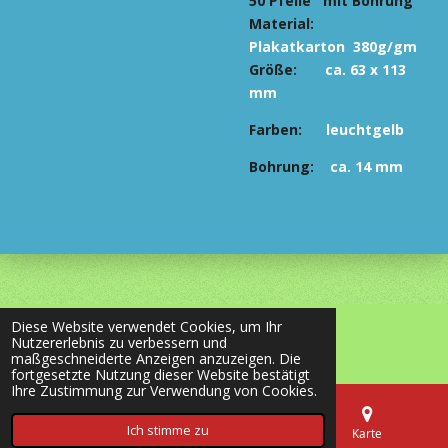
50 Pfeile mit Bohrung
Material:
Plakatkarton 380g/gm
Größe:
ca. 63 x 113
mm
Farben:
leuchtgelb
Bohrung:
ca. 14 mm
Diese Website verwendet Cookies, um Ihr
© 2020 - 2026 most-wanted-shop24.de
Nutzererlebnis zu verbessern und
Mit Unterstützung von
Webador
maßgeschneiderte Anzeigen anzuzeigen. Die
fortgesetzte Nutzung dieser Website bestätigt
Ihre Zustimmung zur Verwendung von Cookies.
Ich stimme zu
E-Mail
Telefon
Karte