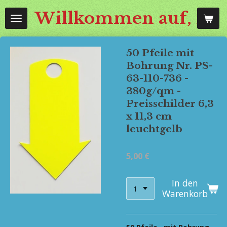
Zum
Willkommen auf, mos
Hauptinhalt
springen
50 Pfeile mit
Bohrung Nr. PS-
63-110-736 -
380g/qm -
Preisschilder 6,3
x 11,3 cm
leuchtgelb
5,00 €
In den
Warenkorb