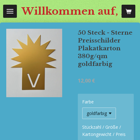
Zum
Willkommen auf, mos
Hauptinhalt
springen
50 Steck - Sterne
Preisschilder
Plakatkarton
380g/qm
goldfarbig
12,00 €
Farbe
Stückzahl / Größe /
Kartongewicht / Preis