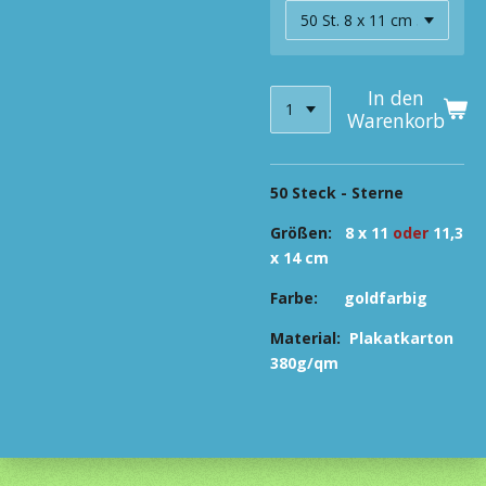
In den
Warenkorb
50 Steck - Sterne
Größen:
8 x 11
oder
11,3
x 14 cm
Farbe:
goldfarbig
Material:
Plakatkarton
380g/qm