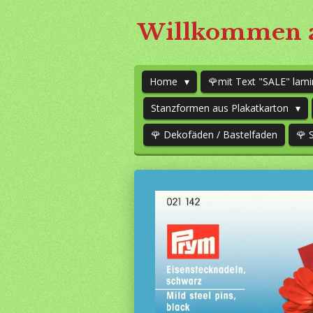
Zum
Willkommen a
Hauptinhalt
springen
Home
🌹mit Text "SALE" lami
Stanzformen aus Plakatkarton
🌹 Dekofäden / Bastelfaden
🌹 