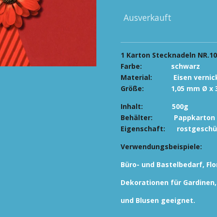
Ausverkauft
1 Karton Stecknadeln NR.1
Farbe:
schwarz
Material:
Eisen vernick
Größe:
1,05 mm Ø x 36
Inhalt:
500g
Behälter:
Pappkarton
Eigenschaft:
rostgeschü
Verwendungsbeispiele:
Büro- und Bastelbedarf, Flo
Dekorationen
für Gardinen
und Blusen geeignet.