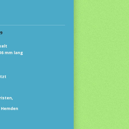
09
elt
 mm lang
tzt
risten,
, Hemden