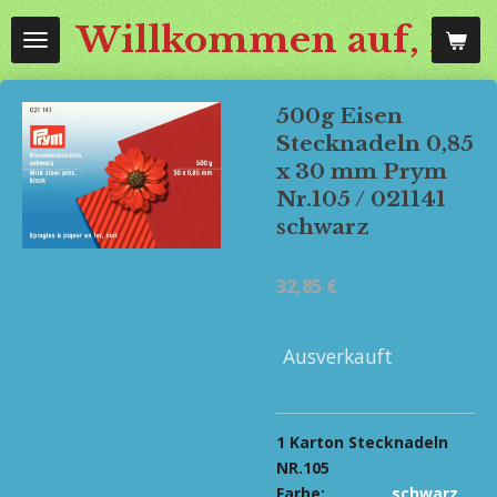
Zum
Willkommen auf, mos
Hauptinhalt
springen
500g Eisen
Stecknadeln 0,85
x 30 mm Prym
Nr.105 / 021141
schwarz
32,85 €
Ausverkauft
1 Karton Stecknadeln
NR.105
Farbe:
schwarz