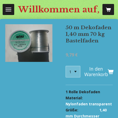
Zum
Willkommen auf, mos
Hauptinhalt
springen
50 m Dekofaden
1,40 mm 70 kg
Bastelfaden
9,79 €
In den
Warenkorb
1 Rolle Dekofaden
Material:
Nylonfaden transparent
Größe:
1,40
mm Durchmesser