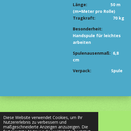
Länge:
50 m
(m=Meter pro Rolle)
Tragkraft:
70 kg
Besonderhe
it:
Handspule für leichtes
arbeiten
Spulenausenmaß:
6,8
cm
Verpack:
Spule
Diese Website verwendet Cookies, um Ihr
© 2020 - 2026 most-wanted-shop24.de
Nutzererlebnis zu verbessern und
Mit Unterstützung von
Webador
maßgeschneiderte Anzeigen anzuzeigen. Die