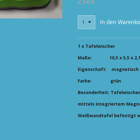
2,50 €
In den Warenk
1 x Tafelwischer
Maße:
10,5 x 5,5 x 2
Eigenschaft:
magnetisch
Farbe:
grün
Besonderheit:
Tafelwische
mittels integriertem Magn
Weißwandtafel befestigt 