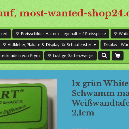
uf, most-wanted-shop24.
niert
🌹 Preisschilder-Halter / Liegehalter / Preisspiese
🌹 Whi
🌹 Aufkleber,Plakate & Display für Schaufenster
Display - Wür
Stecknadeln von Prym
🌹 Lustige Gartenzwerge
1x grün Whit
Schwamm mag
Weißwandtafel 
2,1cm