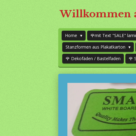
Zum
Willkommen a
Hauptinhalt
springen
Home
🌹mit Text "SALE" lami
Stanzformen aus Plakatkarton
🌹 Dekofäden / Bastelfaden
🌹 