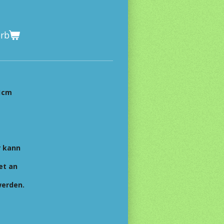
orb
,1cm
r kann
et an
werden.