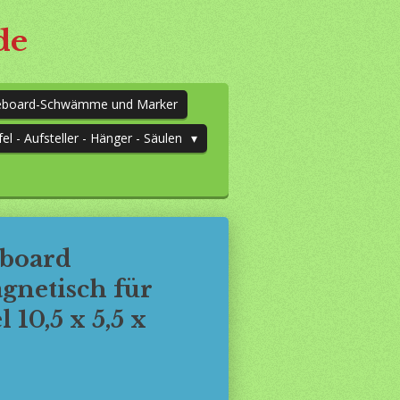
de
teboard-Schwämme und Marker
fel - Aufsteller - Hänger - Säulen
eboard
netisch für
10,5 x 5,5 x