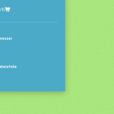
orb
messer
eisfolie