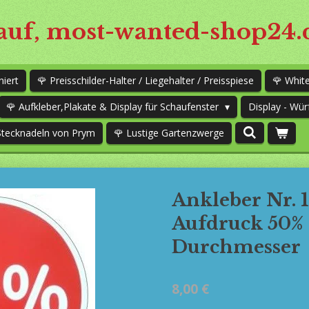
uf, most-wanted-shop24.
niert
🌹 Preisschilder-Halter / Liegehalter / Preisspiese
🌹 Whi
🌹 Aufkleber,Plakate & Display für Schaufenster
Display - Wür
Stecknadeln von Prym
🌹 Lustige Gartenzwerge
Ankleber Nr. 
Aufdruck 50% 
Durchmesser
8,00 €