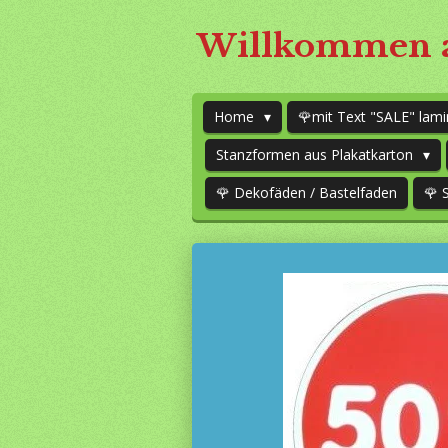
Zum
Willkommen a
Hauptinhalt
springen
Home
🌹mit Text "SALE" lami
Stanzformen aus Plakatkarton
🌹 Dekofäden / Bastelfaden
🌹 