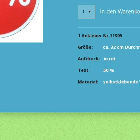
In den Warenk
1 Ankleber Nr.11305
Größe:
ca. 32 cm Durch
Aufdruck:
in
rot
Text:
50
%
Material:
selbstklebende W