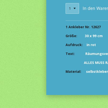
In den Ware
1 Ankleber Nr. 12627
Größe:
30 x 99 cm
Aufdruck:
in
rot
Text:
Räumungsver
ALLES MUSS RA
Material:
selbstkleben