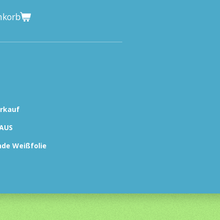
nkorb
kauf
US
de Weißfolie