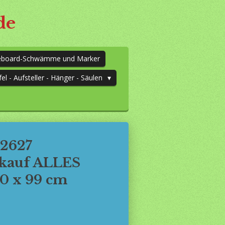
de
teboard-Schwämme und Marker
fel - Aufsteller - Hänger - Säulen
12627
kauf ALLES
0 x 99 cm