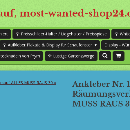
uf, most-wanted-shop24.
niert
🌹 Preisschilder-Halter / Liegehalter / Preisspiese
🌹 Whi
🌹 Aufkleber,Plakate & Display für Schaufenster
Display - Wür
Stecknadeln von Prym
🌹 Lustige Gartenzwerge
Ankleber Nr. 
Räumungsver
MUSS RAUS 3