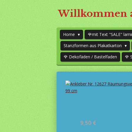
Zum
Willkommen a
Hauptinhalt
springen
Home
🌹mit Text "SALE" lami
Stanzformen aus Plakatkarton
🌹 Dekofäden / Bastelfaden
🌹 
9,50 €