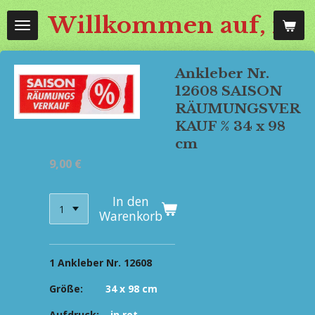
Zum
Willkommen auf, mos
Hauptinhalt
springen
Ankleber Nr.
12608 SAISON
RÄUMUNGSVER
KAUF % 34 x 98
cm
9,00 €
In den
Warenkorb
1 Ankleber Nr. 12608
Größe:
34 x 98 cm
Aufdruck:
in
rot