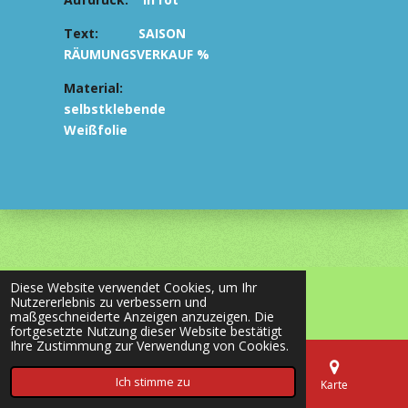
Text:
SAISON
RÄUMUNGSVERKAUF %
Material:
selbstklebende
Weißfolie
Diese Website verwendet Cookies, um Ihr
© 2020 - 2026 most-wanted-shop24.de
Nutzererlebnis zu verbessern und
Mit Unterstützung von
Webador
maßgeschneiderte Anzeigen anzuzeigen. Die
fortgesetzte Nutzung dieser Website bestätigt
Ihre Zustimmung zur Verwendung von Cookies.
Ich stimme zu
E-Mail
Telefon
Karte