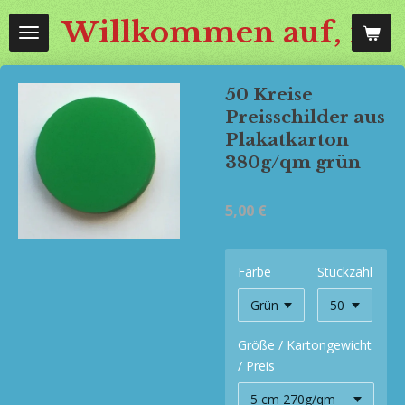
Zum
Willkommen auf, mos
Hauptinhalt
springen
50 Kreise
Preisschilder aus
Plakatkarton
380g/qm grün
5,00 €
Farbe
Stückzahl
Größe / Kartongewicht
/ Preis