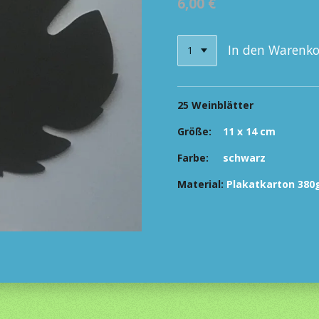
6,00 €
In den Warenk
25 Weinblätter
Größe:
11 x 14 cm
Farbe:
schwarz
Material:
Plakatkarton 380