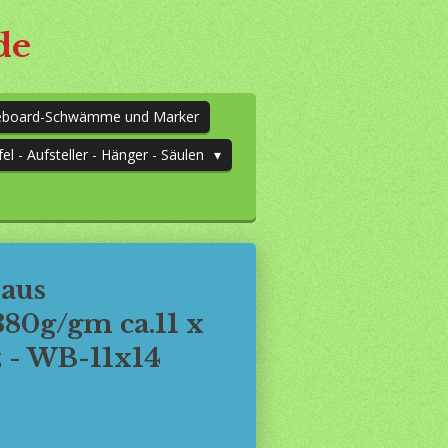
de
teboard-Schwämme und Marker
fel - Aufsteller - Hänger - Säulen
 aus
380g/gm ca.11 x
 - WB-11x14