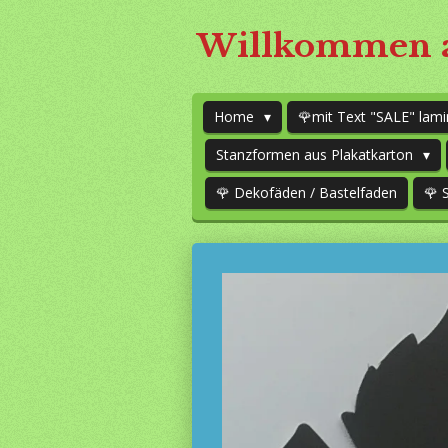
Zum
Willkommen a
Hauptinhalt
springen
Home
🌹mit Text "SALE" lami
Stanzformen aus Plakatkarton
🌹 Dekofäden / Bastelfaden
🌹 