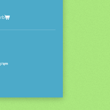
orb
g/qm