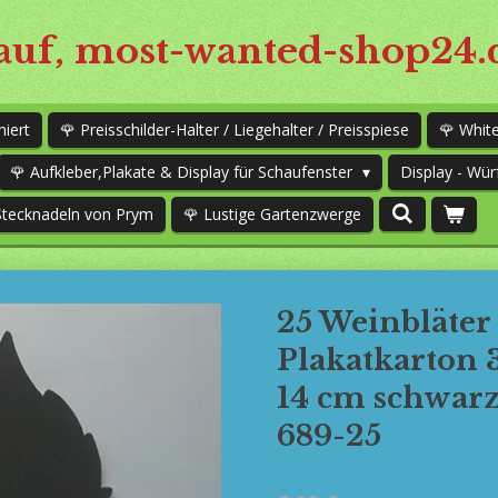
uf, most-wanted-shop24.
niert
🌹 Preisschilder-Halter / Liegehalter / Preisspiese
🌹 Whi
🌹 Aufkleber,Plakate & Display für Schaufenster
Display - Wür
Stecknadeln von Prym
🌹 Lustige Gartenzwerge
25 Weinbläter
Plakatkarton 
14 cm schwarz
689-25