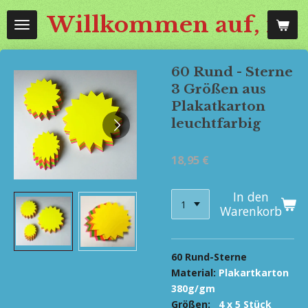
Zum
Willkommen auf, mos
Hauptinhalt
springen
60 Rund - Sterne
3 Größen aus
Plakatkarton
leuchtfarbig
18,95 €
In den
Warenkorb
60 Rund-Sterne
Material:
Plakartkarton
380g/gm
Größen:
4 x 5 Stück