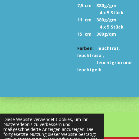
7,5 cm 380g/gm
4 x 5 Stück
11 cm 380g/gm
4 x 5 Stück
15 cm 380g/qm
Farben:
leuchtrot,
leuchtrosa ,
leuchtgrün und
leuchtgelb.
Diese Website verwendet Cookies, um Ihr
© 2020 - 2026 most-wanted-shop24.de
Nutzererlebnis zu verbessern und
Mit Unterstützung von
Webador
maßgeschneiderte Anzeigen anzuzeigen. Die
fortgesetzte Nutzung dieser Website bestätigt