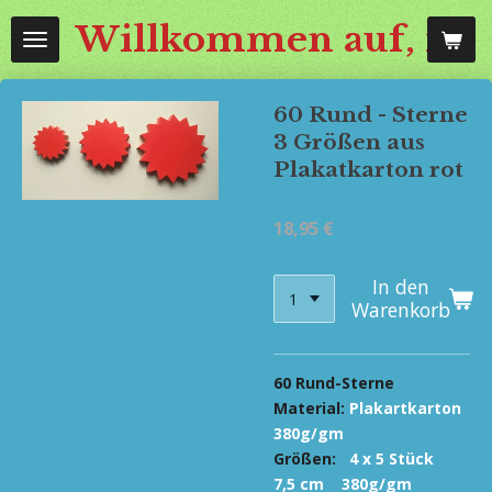
Zum
Willkommen auf, mos
Hauptinhalt
springen
60 Rund - Sterne
3 Größen aus
Plakatkarton rot
18,95 €
In den
Warenkorb
60 Rund-Sterne
Material:
Plakartkarton
380g/gm
Größen:
4 x 5 Stück
7,5 cm 380g/gm