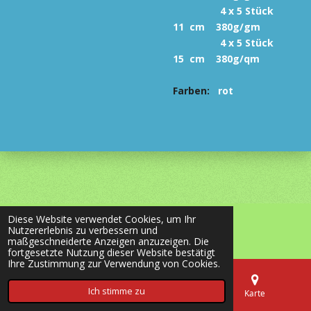
4 x 5 Stück
11 cm 380g/gm
4 x 5 Stück
15 cm 380g/qm
Farben:
rot
Diese Website verwendet Cookies, um Ihr
© 2020 - 2026 most-wanted-shop24.de
Nutzererlebnis zu verbessern und
Mit Unterstützung von
Webador
maßgeschneiderte Anzeigen anzuzeigen. Die
fortgesetzte Nutzung dieser Website bestätigt
Ihre Zustimmung zur Verwendung von Cookies.
Ich stimme zu
E-Mail
Telefon
Karte