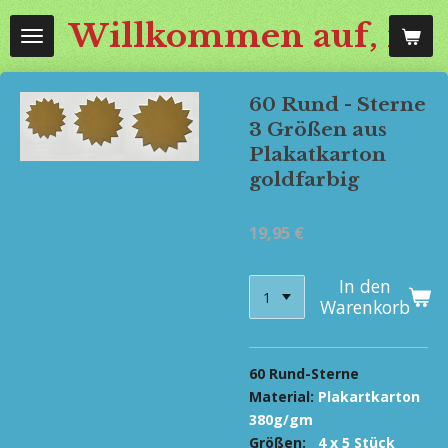
Zum
Willkommen auf, mos
Hauptinhalt
springen
60 Rund - Sterne
3 Größen aus
Plakatkarton
goldfarbig
19,95 €
In den
Warenkorb
60 Rund-Sterne
Material:
Plakartkarton
380g/gm
Größen:
4 x 5 Stück