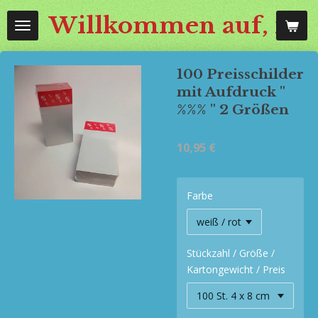
Zum
Willkommen auf, mos
Hauptinhalt
springen
100 Preisschilder
mit Aufdruck "
%%% " 2 Größen
10,95 €
Farbe
Stückzahl / Größe /
Kartongewicht / Preis