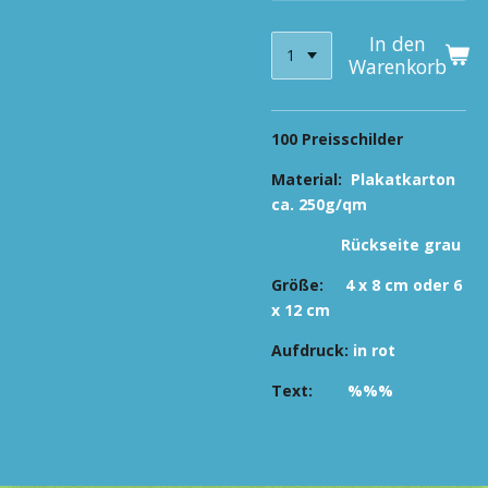
In den
Warenkorb
100 Preisschilder
Material:
Plakatkarton
ca. 250g/qm
Rückseite grau
Größe:
4 x 8 cm oder 6
x 12 cm
Aufdruck:
in
rot
Text:
%%%