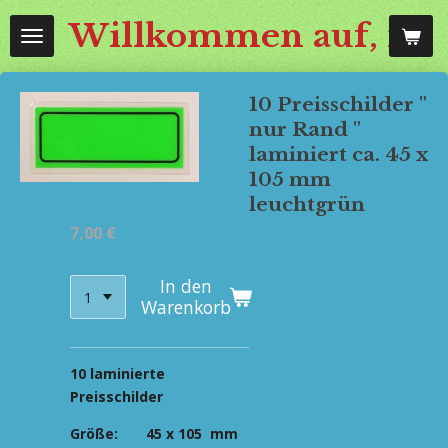
Zum
Willkommen auf, mos
Hauptinhalt
springen
10 Preisschilder "
nur Rand "
laminiert ca. 45 x
105 mm
leuchtgrün
7,00 €
In den
Warenkorb
10 laminierte
Preisschilder
Größe: 45 x 105 mm