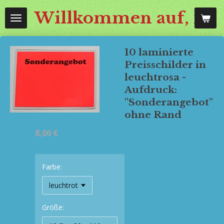
Zum
Willkommen auf, mos
Hauptinhalt
springen
10 laminierte
Preisschilder in
leuchtrosa -
Aufdruck:
"Sonderangebot"
ohne Rand
8,00 €
Farbe:
Größe: