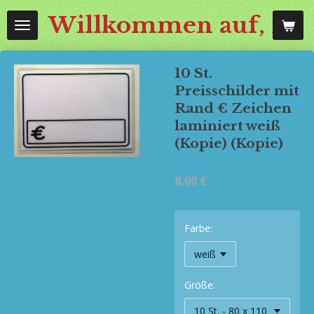
Zum
Willkommen auf, mos
Hauptinhalt
springen
10 St.
Preisschilder mit
Rand € Zeichen
laminiert weiß
(Kopie) (Kopie)
8,00 €
Farbe:
Größe: