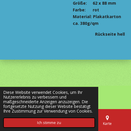
Größe:
62 x 88 mm
Farbe: rot
Material: Plakatkarton
ca. 380g/qm
Rückseite hell
Diese Website verwendet Cookies, um Ihr
© 2020 - 2026 most-wanted-shop24.de
Nutzererlebnis zu verbessern und
Mit Unterstützung von
Webador
maßgeschneiderte Anzeigen anzuzeigen. Die
fortgesetzte Nutzung dieser Website bestätigt
Ihre Zustimmung zur Verwendung von Cookies.
Ich stimme zu
E-Mail
Telefon
Karte