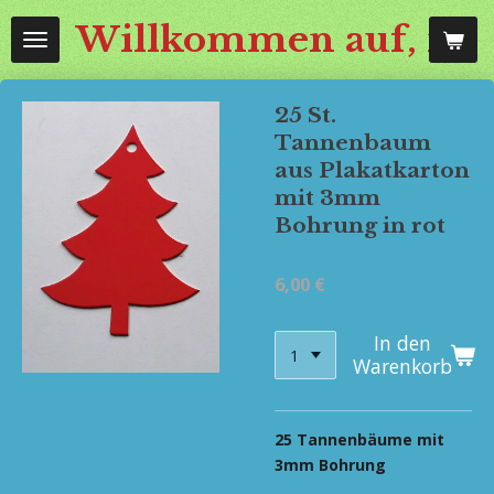
Zum
Willkommen auf, mos
Hauptinhalt
springen
25 St.
Tannenbaum
aus Plakatkarton
mit 3mm
Bohrung in rot
6,00 €
In den
Warenkorb
25 Tannenbäume mit
3mm Bohrung