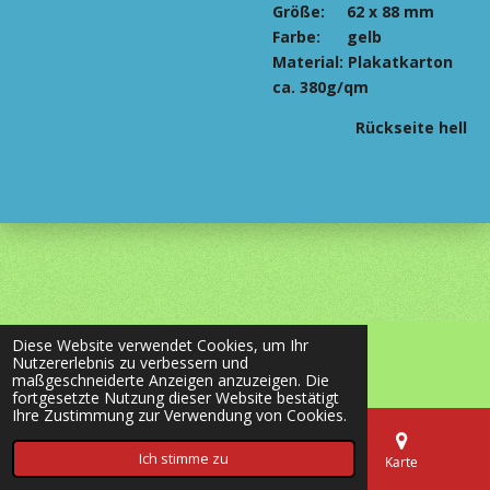
Größe:
62 x 88 mm
Farbe: gelb
Material: Plakatkarton
ca. 380g/qm
Rückseite hell
Diese Website verwendet Cookies, um Ihr
© 2020 - 2026 most-wanted-shop24.de
Nutzererlebnis zu verbessern und
Mit Unterstützung von
Webador
maßgeschneiderte Anzeigen anzuzeigen. Die
fortgesetzte Nutzung dieser Website bestätigt
Ihre Zustimmung zur Verwendung von Cookies.
Ich stimme zu
E-Mail
Telefon
Karte