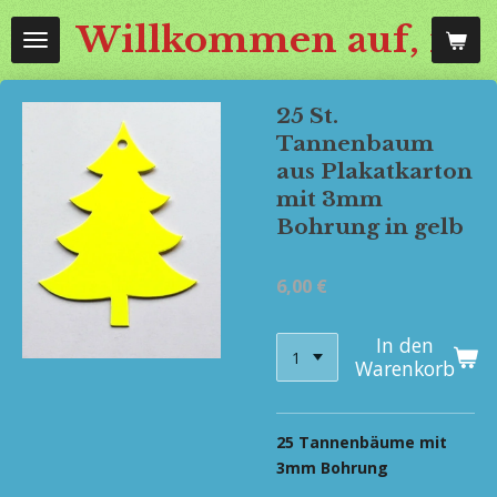
Zum
Willkommen auf, mos
Hauptinhalt
springen
25 St.
Tannenbaum
aus Plakatkarton
mit 3mm
Bohrung in gelb
6,00 €
In den
Warenkorb
25 Tannenbäume mit
3mm Bohrung