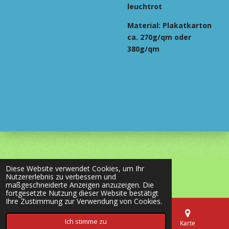
leuchtrot
Material:
Plakatkarton
ca. 270g/qm oder
380g/qm
Diese Website verwendet Cookies, um Ihr
© 2020 - 2026 most-wanted-shop24.de
Nutzererlebnis zu verbessern und
Mit Unterstützung von
Webador
maßgeschneiderte Anzeigen anzuzeigen. Die
fortgesetzte Nutzung dieser Website bestätigt
Ihre Zustimmung zur Verwendung von Cookies.
Ich stimme zu
E-Mail
Telefon
Karte