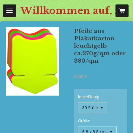
Zum
Willkommen auf, mos
Hauptinhalt
springen
Pfeile aus
Plakatkarton
leuchtgelb
ca.270g/qm oder
380/qm
8,00 €
leuchtfabig
Größe